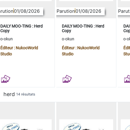
rution
01/08/2026
Parution
01/08/2026
Parut
DAILY MOO-TING : Herd
DAILY MOO-TING : Herd
DAI
Copy
Copy
Co
o-okun
o-okun
o-o
Éditeur : NukooWorld
Éditeur : NukooWorld
Édi
Studio
Studio
Stu
herd
14 résultats