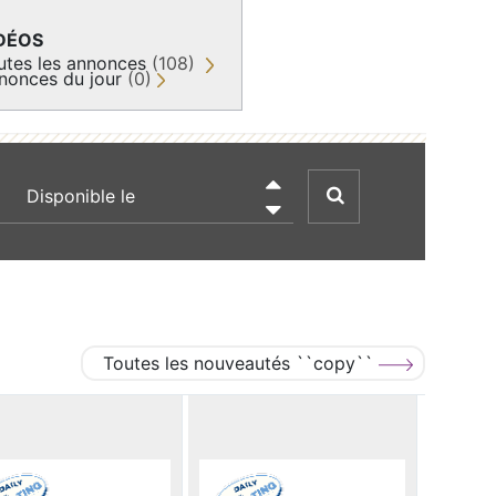
DÉOS
utes les annonces
(108)
nonces du jour
(0)
recherche par date

Toutes les nouveautés ``copy``