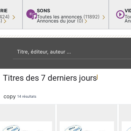
RIE
SONS
VI
424)
Toutes les annonces
(11892)
To
8)
Annonces du jour
(0)
An
recherche par mot clé
Titres des 7 derniers jours
copy
14 résultats