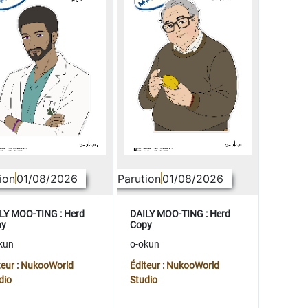
ion
01/08/2026
Parution
01/08/2026
LY MOO-TING : Herd
DAILY MOO-TING : Herd
py
Copy
kun
o-okun
teur : NukooWorld
Éditeur : NukooWorld
dio
Studio