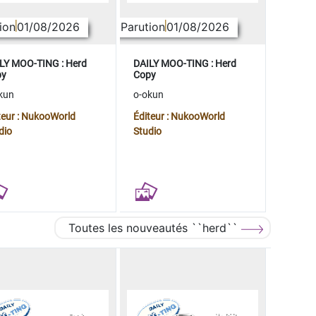
ion
01/08/2026
Parution
01/08/2026
LY MOO-TING : Herd
DAILY MOO-TING : Herd
py
Copy
kun
o-okun
teur : NukooWorld
Éditeur : NukooWorld
dio
Studio
Toutes les nouveautés ``herd``