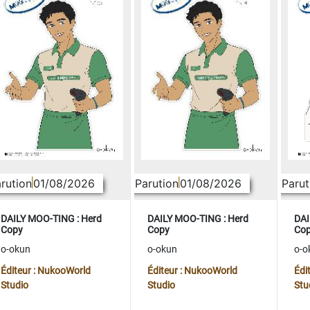
rution
01/08/2026
Parution
01/08/2026
Parut
DAILY MOO-TING : Herd
DAILY MOO-TING : Herd
DAI
Copy
Copy
Co
o-okun
o-okun
o-o
Éditeur : NukooWorld
Éditeur : NukooWorld
Édi
Studio
Studio
Stu