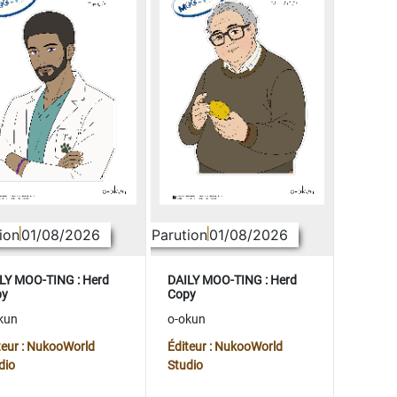
ion
01/08/2026
Parution
01/08/2026
LY MOO-TING : Herd
DAILY MOO-TING : Herd
py
Copy
kun
o-okun
teur : NukooWorld
Éditeur : NukooWorld
dio
Studio