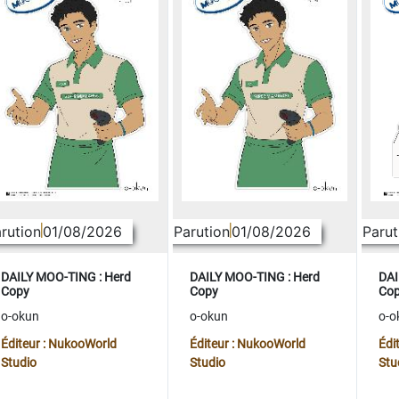
rution
01/08/2026
Parution
01/08/2026
Parut
DAILY MOO-TING : Herd
DAILY MOO-TING : Herd
DAI
Copy
Copy
Co
o-okun
o-okun
o-o
Éditeur : NukooWorld
Éditeur : NukooWorld
Édi
Studio
Studio
Stu