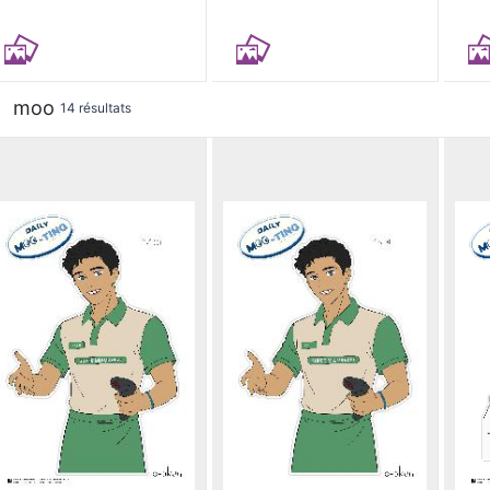
moo
14 résultats