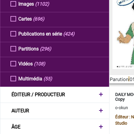
Images
(1102)
Cartes
(696)
Publications en série
(424)
Partitions
(296)
Vidéos
(108)
Multimédia
(55)
Parution
0
ÉDITEUR / PRODUCTEUR
DAILY MOO
Copy
o-okun
AUTEUR
Éditeur :
Studio
ÂGE