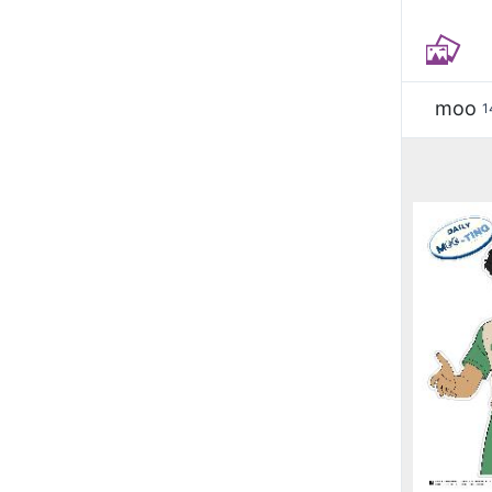
moo
1