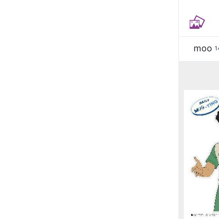
moo
1