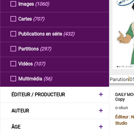
Images
(1060)
Cartes
(707)
Publications en série
(432)
Partitions
(297)
Vidéos
(107)
Multimédia
(56)
Parution
0
ÉDITEUR / PRODUCTEUR
DAILY MOO
Copy
o-okun
AUTEUR
Éditeur :
Studio
ÂGE