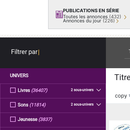
PUBLICATIONS EN SÉRIE
Toutes les annonces
(432)
Annonces du jour
(226)
re
Filtrer par
Titr
UNIVERS
Livres
(36407)
2 sous-univers
copy
Sons
(11814)
2 sous-univers
Jeunesse
(3837)