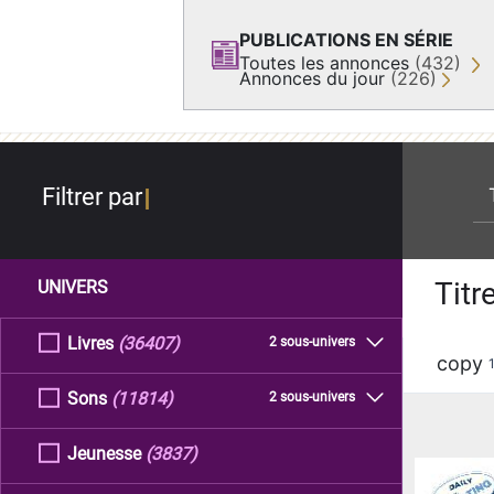
PUBLICATIONS EN SÉRIE
Toutes les annonces
(432)
Annonces du jour
(226)
re
Filtrer par
Titr
UNIVERS
Livres
(36407)
2 sous-univers
copy
Sons
(11814)
2 sous-univers
Jeunesse
(3837)