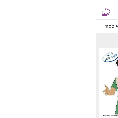
moo
1