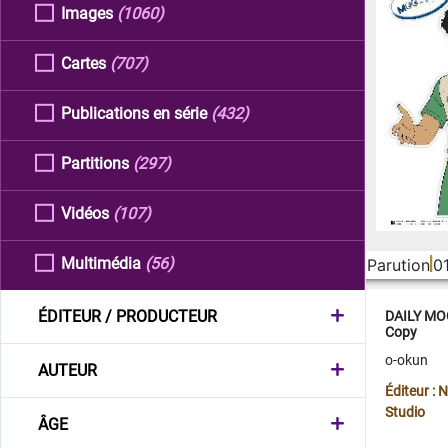
Images
(1060)
Cartes
(707)
Publications en série
(432)
Partitions
(297)
Vidéos
(107)
Multimédia
(56)
Parution
0
ÉDITEUR / PRODUCTEUR
DAILY MOO
Copy
o-okun
AUTEUR
Éditeur :
Studio
ÂGE