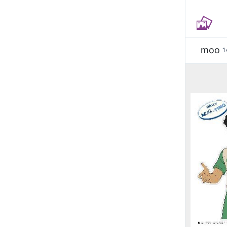
moo
1