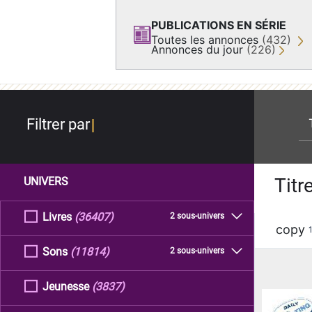
PUBLICATIONS EN SÉRIE
Toutes les annonces
(432)
Annonces du jour
(226)
re
Filtrer par
Titr
UNIVERS
Livres
(36407)
2 sous-univers
copy
Sons
(11814)
2 sous-univers
Jeunesse
(3837)