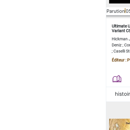
Parution
0
Ultimate 
Variant 
FERME
Hickman 
Deniz
;
Co
;
Caselli 
Juan
;
Mo
Éditeur : 
histoi