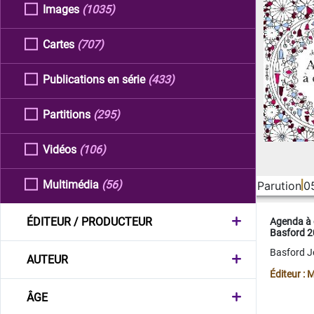
Images
(1035)
Cartes
(707)
Publications en série
(433)
Partitions
(295)
Vidéos
(106)
Multimédia
(56)
Parution
0
ÉDITEUR / PRODUCTEUR
Agenda à 
Basford 
Basford 
AUTEUR
Éditeur :
ÂGE