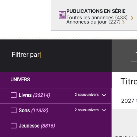
PUBLICATIONS EN SÉRIE
Toutes les annonces
(433)
Annonces du jour
(227)
re
Filtrer par
Titr
UNIVERS
Livres
(36214)
2 sous-univers
2027
Sons
(11352)
2 sous-univers
Jeunesse
(3816)