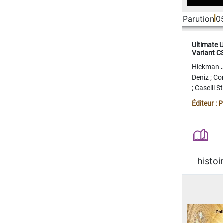
Parution
0
Ultimate 
Variant 
FERME
Hickman 
Deniz
;
Co
;
Caselli 
Juan
;
Mo
Éditeur : 
histoi