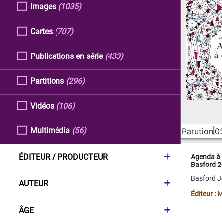
Images
(1035)
Cartes
(707)
Publications en série
(433)
Partitions
(296)
Vidéos
(106)
Multimédia
(56)
Parution
0
ÉDITEUR / PRODUCTEUR
Agenda à 
Basford 
Basford 
AUTEUR
Éditeur :
ÂGE