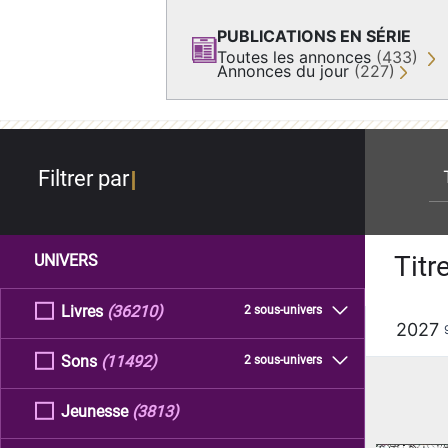
PUBLICATIONS EN SÉRIE
Toutes les annonces
(433)
Annonces du jour
(227)
re
Filtrer par
Titr
UNIVERS
Livres
(36210)
2 sous-univers
2027
Sons
(11492)
2 sous-univers
Jeunesse
(3813)