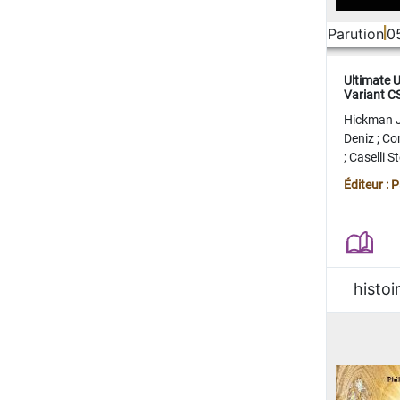
Parution
0
Ultimate 
Variant 
FERME
Hickman 
Deniz
;
Co
;
Caselli 
Juan
;
Mo
Éditeur : 
histoi