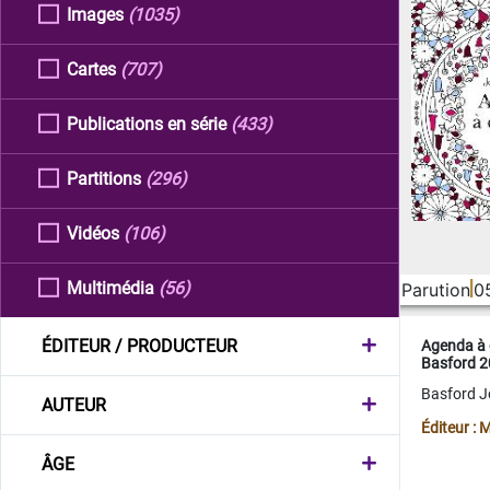
Images
(1035)
Cartes
(707)
Publications en série
(433)
Partitions
(296)
Vidéos
(106)
Multimédia
(56)
Parution
0
ÉDITEUR / PRODUCTEUR
Agenda à 
Basford 
Basford 
AUTEUR
Éditeur :
ÂGE