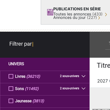
PUBLICATIONS EN SÉRIE
Toutes les annonces
(433)
Annonces du jour
(227)
re
Filtrer par
Titr
UNIVERS
Livres
(36210)
2 sous-univers
2027
Sons
(11492)
2 sous-univers
Jeunesse
(3813)