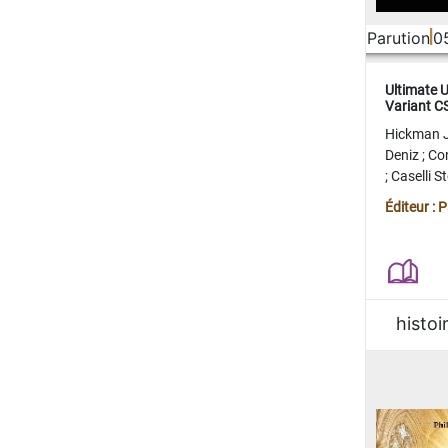
Parution
0
Ultimate 
Variant 
FERME
Hickman 
Deniz
;
Co
;
Caselli 
Juan
;
Mo
Éditeur : 
histoi