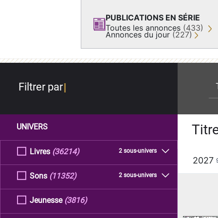
PUBLICATIONS EN SÉRIE
Toutes les annonces
(433)
Annonces du jour
(227)
re
Filtrer par
Titr
UNIVERS
Livres
(36214)
2 sous-univers
2027
Sons
(11352)
2 sous-univers
Jeunesse
(3816)