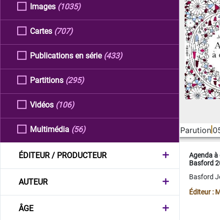
Images
(1035)
Cartes
(707)
Publications en série
(433)
Partitions
(295)
Vidéos
(106)
Multimédia
(56)
Parution
0
ÉDITEUR / PRODUCTEUR
Agenda à 
Basford 
Basford 
AUTEUR
Éditeur :
ÂGE