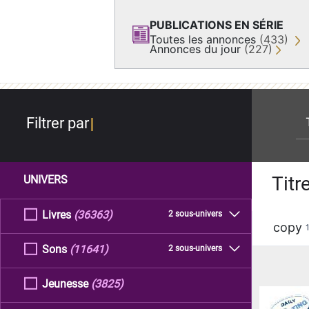
PUBLICATIONS EN SÉRIE
Toutes les annonces
(433)
Annonces du jour
(227)
re
Filtrer par
Titr
UNIVERS
Livres
(36363)
2 sous-univers
copy
Sons
(11641)
2 sous-univers
Jeunesse
(3825)