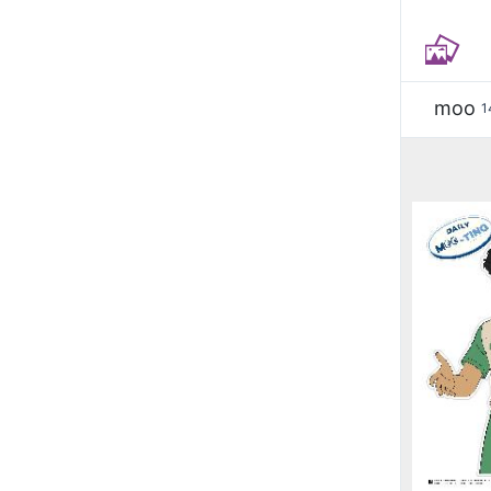
moo
1