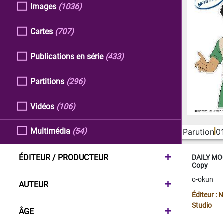
Images
(1036)
Cartes
(707)
Publications en série
(433)
Partitions
(296)
Vidéos
(106)
Multimédia
(54)
Parution
0
ÉDITEUR / PRODUCTEUR
DAILY MOO
Copy
o-okun
AUTEUR
Éditeur :
Studio
ÂGE