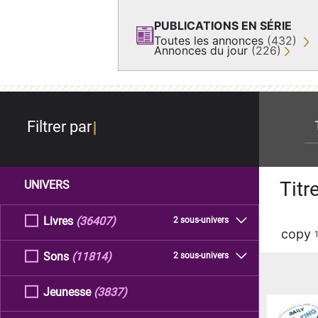
PUBLICATIONS EN SÉRIE
Toutes les annonces
(432)
Annonces du jour
(226)
re
Filtrer par
Titr
UNIVERS
Livres
(36407)
2 sous-univers
copy
Sons
(11814)
2 sous-univers
Jeunesse
(3837)