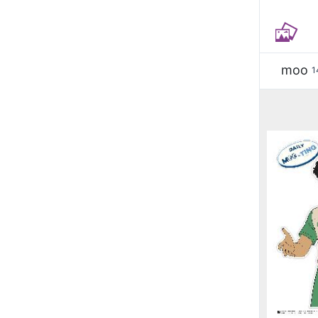
moo
1