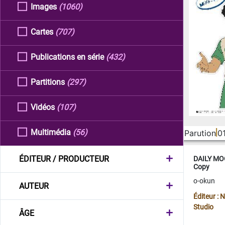
Images
(1060)
Cartes
(707)
Publications en série
(432)
Partitions
(297)
Vidéos
(107)
Multimédia
(56)
Parution
0
ÉDITEUR / PRODUCTEUR
DAILY MOO
Copy
o-okun
AUTEUR
Éditeur :
Studio
ÂGE