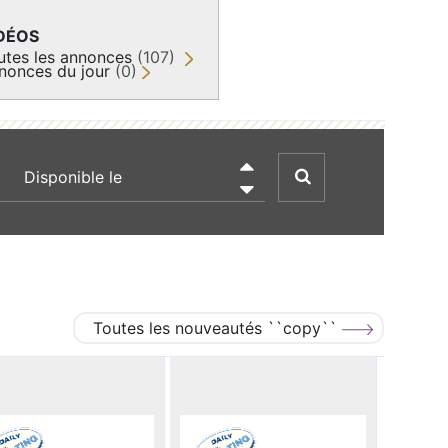
DÉOS
utes les annonces
(107)
nonces du jour
(0)
recherche par date

Toutes les nouveautés ``copy``