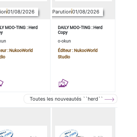
ion
01/08/2026
Parution
01/08/2026
LY MOO-TING : Herd
DAILY MOO-TING : Herd
py
Copy
kun
o-okun
teur : NukooWorld
Éditeur : NukooWorld
dio
Studio
Toutes les nouveautés ``herd``