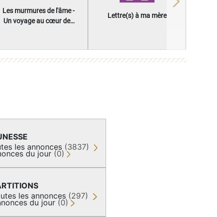
Next
Les murmures de l'âme -
Lettre(s) à ma mère
Un voyage au cœur des
questions qui façonnent
une vie
UNESSE
tes les annonces
(3837)
onces du jour
(0)
ARTITIONS
utes les annonces
(297)
nonces du jour
(0)