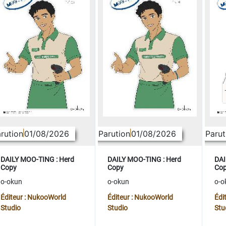
rution
01/08/2026
Parution
01/08/2026
Parut
DAILY MOO-TING : Herd
DAILY MOO-TING : Herd
DAI
Copy
Copy
Co
o-okun
o-okun
o-o
Éditeur : NukooWorld
Éditeur : NukooWorld
Édi
Studio
Studio
Stu