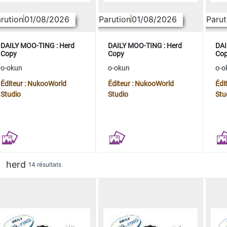
rution
01/08/2026
Parution
01/08/2026
Parut
DAILY MOO-TING : Herd
DAILY MOO-TING : Herd
DAI
Copy
Copy
Co
o-okun
o-okun
o-o
Éditeur : NukooWorld
Éditeur : NukooWorld
Édi
Studio
Studio
Stu
herd
14 résultats