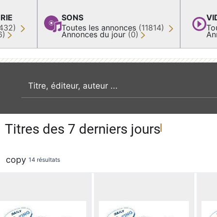
RIE
SONS
VI
432)
Toutes les annonces
(11814)
To
6)
Annonces du jour
(0)
An
recherche par mot clé
Titres des 7 derniers jours
copy
14 résultats