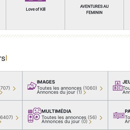
AVENTURES AU
Love of Kill
FEMININ
rs
IMAGES
JE
(707)
Toutes les annonces
(1060)
Tou
Annonces du jour
(1)
Ann
MULTIMÉDIA
P
36407)
Toutes les annonces
(56)
To
Annonces du jour
(0)
An