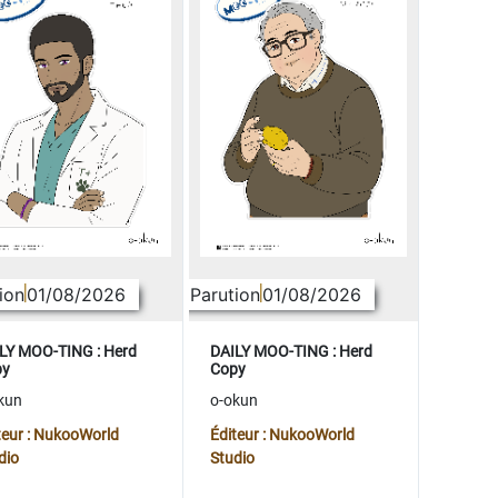
ion
01/08/2026
Parution
01/08/2026
LY MOO-TING : Herd
DAILY MOO-TING : Herd
py
Copy
kun
o-okun
teur : NukooWorld
Éditeur : NukooWorld
dio
Studio