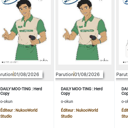
rution
01/08/2026
Parution
01/08/2026
Parut
DAILY MOO-TING : Herd
DAILY MOO-TING : Herd
DAI
Copy
Copy
Co
o-okun
o-okun
o-o
Éditeur : NukooWorld
Éditeur : NukooWorld
Édi
Studio
Studio
Stu