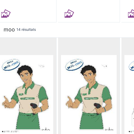
moo
14 résultats