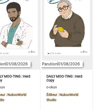
ion
01/08/2026
Parution
01/08/2026
LY MOO-TING : Herd
DAILY MOO-TING : Herd
py
Copy
kun
o-okun
teur : NukooWorld
Éditeur : NukooWorld
dio
Studio