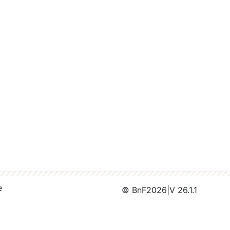
e
© BnF
2026
|
V 26.1.1