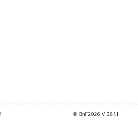
e
© BnF
2026
|
V 26.1.1