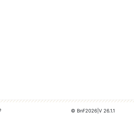
e
© BnF
2026
|
V 26.1.1