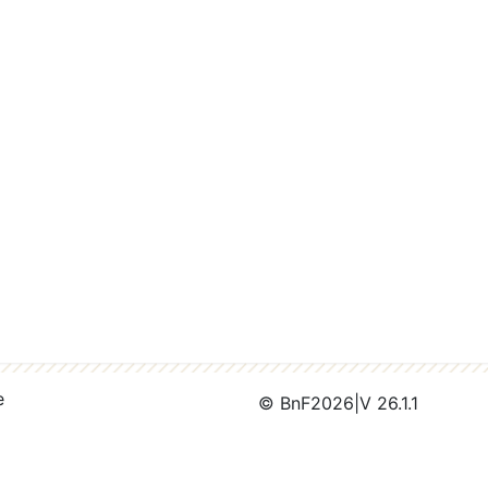
e
© BnF
2026
|
V 26.1.1