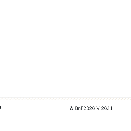
e
© BnF
2026
|
V 26.1.1