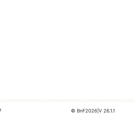
e
© BnF
2026
|
V 26.1.1