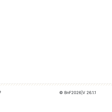
e
© BnF
2026
|
V 26.1.1