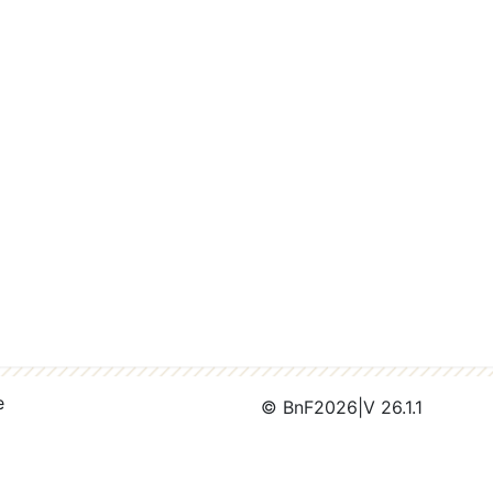
e
© BnF
2026
|
V 26.1.1