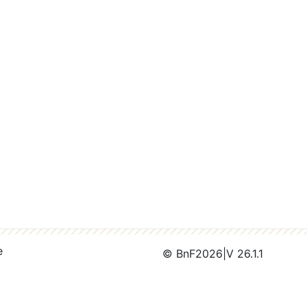
e
© BnF
2026
|
V 26.1.1