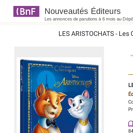
Panneau de gestion des cookies
L
Éd
Co
Pr
84