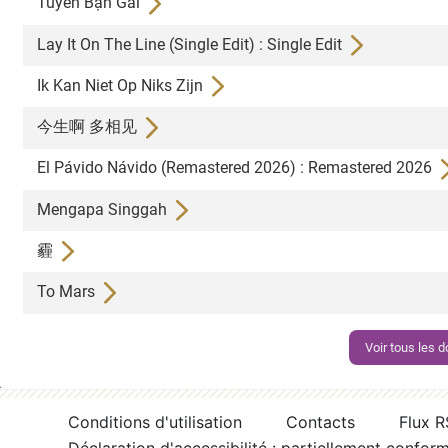
Tuyển Bạn Gái
Lay It On The Line (Single Edit) : Single Edit
Ik Kan Niet Op Niks Zijn
今生啊 多相见
El Pávido Návido (Remastered 2026) : Remastered 2026
Mengapa Singgah
霾
To Mars
Voir tous les
Conditions d'utilisation
Contacts
Flux 
Déclaration d'accessibilité : partiellement confor