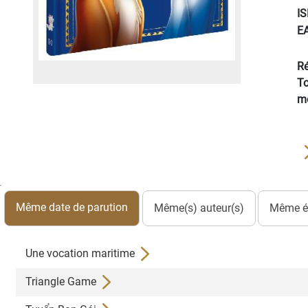
I
E
Ré
To
mo
Même date de parution
Même(s) auteur(s)
Même éd
Une vocation maritime
Triangle Game