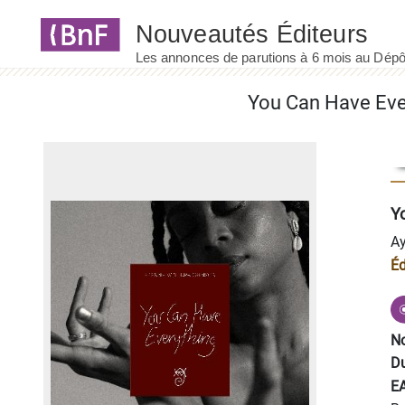
Panneau de gestion des cookies
You Can Have Eve
Y
Ay
Éd
No
Du
E