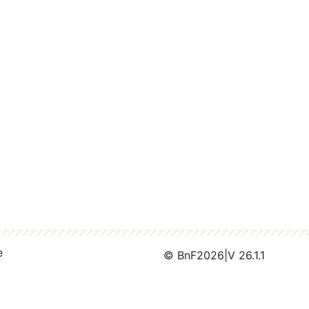
e
© BnF
2026
|
V 26.1.1