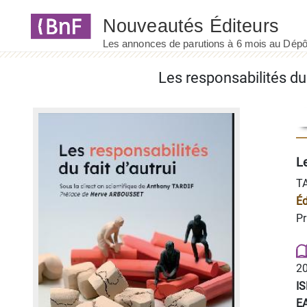
Panneau de gestion des cookies
Les responsabilités du 
Le
T
Éd
Pr
20
I
E