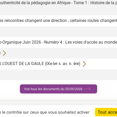
uthenticité de la pédagogie en Afrique - Tome 1 : Histoire de la 
 rencontres changent une direction , certaines routes chang
ho-Organique Juin 2026 - Numéro 4 : Les voies d'accès au mon
e
'OUEST DE LA GAULE (IXe-Ier s. av. n. ère)
Voir tous les documents du 25/05/2026
RSS
Déclaration d'accessibilité : partiellement conform
Tout acce
e le contrôle sur ceux que vous souhaitez activer