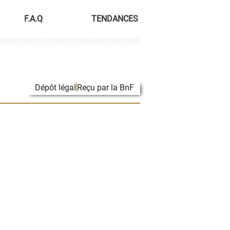
F.A.Q
TENDANCES
Dépôt légal
Reçu par la BnF