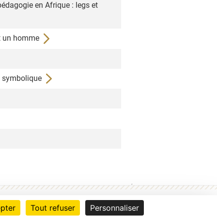
pédagogie en Afrique : legs et
ent un homme
de symbolique
e
© BnF
2026
|
V 26.1.1
pter
Tout refuser
Personnaliser