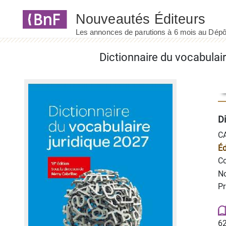
Panneau de gestion des cookies
Di
C
Éd
Co
No
Pr
62