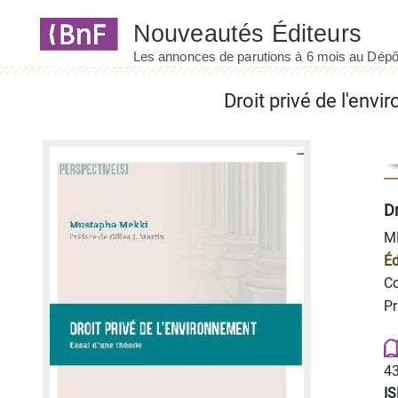
Panneau de gestion des cookies
Droit privé de l'env
Dr
M
Éd
Co
Pr
43
I