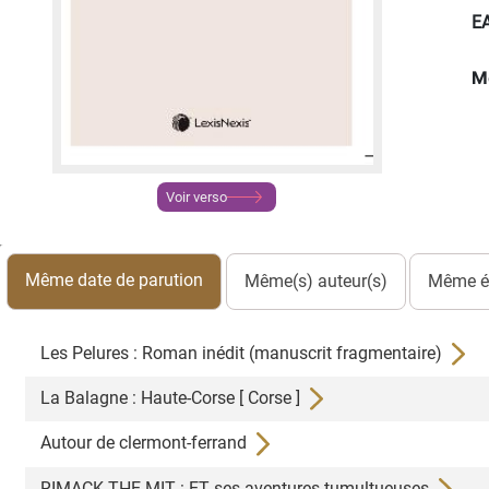
E
M
Voir verso
Même date de parution
Même(s) auteur(s)
Même éd
Les Pelures : Roman inédit (manuscrit fragmentaire)
La Balagne : Haute-Corse [ Corse ]
Autour de clermont-ferrand
RIMACK THE MIT : ET ses aventures tumultueuses