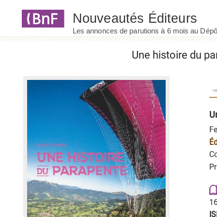
Panneau de gestion des cookies
Une histoire du p
Un
Fe
Éd
Co
Pr
16
I