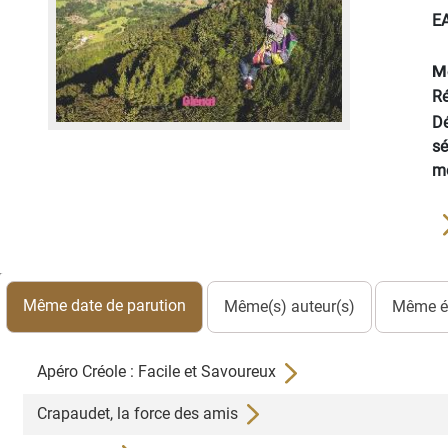
E
M
Ré
Dé
sé
mo
Même date de parution
Même(s) auteur(s)
Même éd
Apéro Créole : Facile et Savoureux
Crapaudet, la force des amis