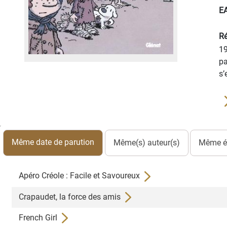
E
Ré
19
pa
s’
Même date de parution
Même(s) auteur(s)
Même éd
Apéro Créole : Facile et Savoureux
Crapaudet, la force des amis
French Girl