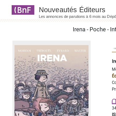
Panneau de gestion des cookies
Irena - Poche - In
Ir
Mo
Éd
Co
Pr
34
I