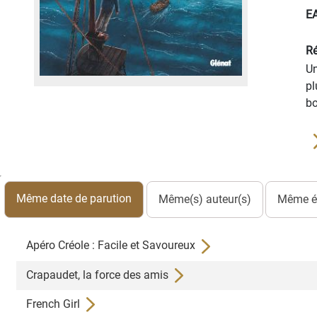
E
Ré
Un
pl
bo
Même date de parution
Même(s) auteur(s)
Même éd
Apéro Créole : Facile et Savoureux
Crapaudet, la force des amis
French Girl