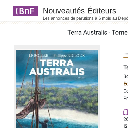
Panneau de gestion des cookies
Terra Australis - Tom
Te
Bo
Éd
Co
Pr
26
I