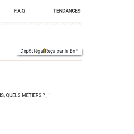
F.A.Q
TENDANCES
Dépôt légal
Reçu par la BnF
S, QUELS METIERS ?
; 1