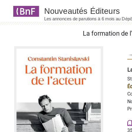
Panneau de gestion des cookies
La formation de l
La
St
Éd
Co
No
Pr
35