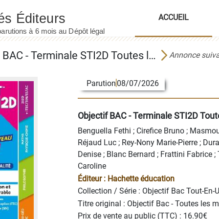
ACCUEIL
Objectif BAC - Terminale STI2D Toutes les matières
Annonce suiv
Parution
08/07/2026
Objectif BAC - Terminale STI2D Tout
Benguella Fethi
;
Cirefice Bruno
;
Masmou
Réjaud Luc
;
Rey-Nony Marie-Pierre
;
Dur
Denise
;
Blanc Bernard
;
Frattini Fabrice
;
Caroline
Éditeur :
Hachette éducation
Collection / Série :
Objectif Bac Tout-En-
Titre original : Objectif Bac - Toutes les
Prix de vente au public (TTC) : 16.90€