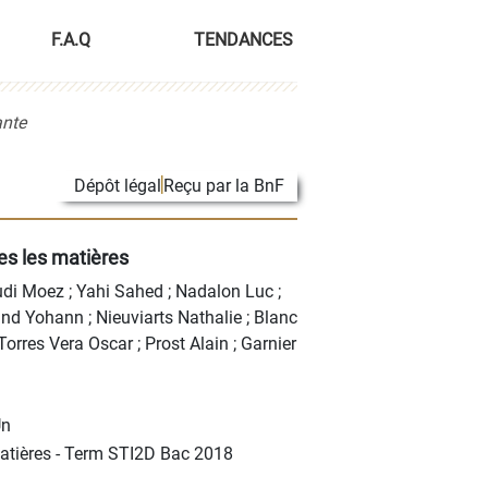
F.A.Q
TENDANCES
ante
Dépôt légal
Reçu par la BnF
es les matières
di Moez
;
Yahi Sahed
;
Nadalon Luc
;
and Yohann
;
Nieuviarts Nathalie
;
Blanc
Torres Vera Oscar
;
Prost Alain
;
Garnier
Un
 matières - Term STI2D Bac 2018