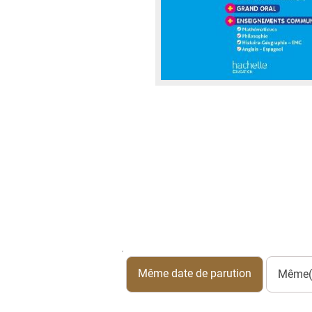
Même date de parution
Même(s