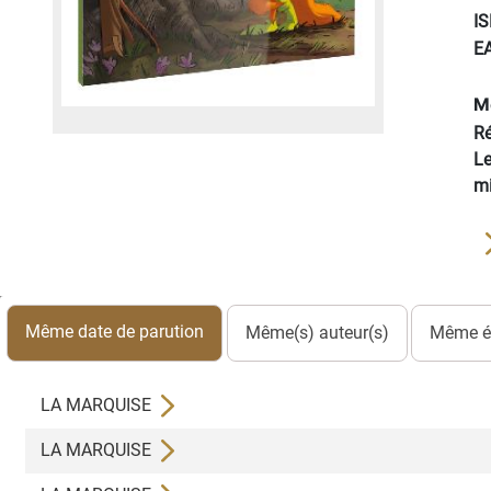
I
E
M
Ré
Le
mi
Même date de parution
Même(s) auteur(s)
Même éd
LA MARQUISE
LA MARQUISE