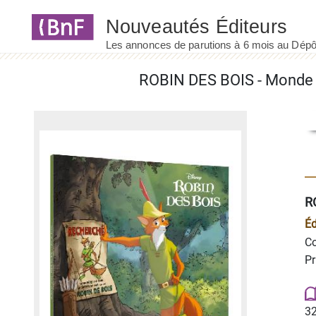
Panneau de gestion des cookies
RO
Éd
Co
Pr
32