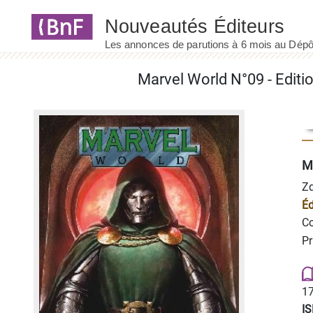
Panneau de gestion des cookies
M
Zd
Éd
Co
Pr
17
I