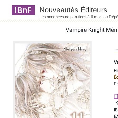
Panneau de gestion des cookies
Vampire Knight Mém
V
Hi
Éd
Pr
19
I
E