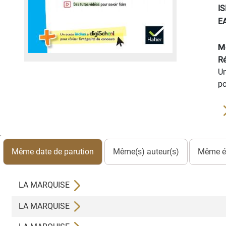
I
E
M
Ré
Un
po
Même date de parution
Même(s) auteur(s)
Même éd
LA MARQUISE
LA MARQUISE