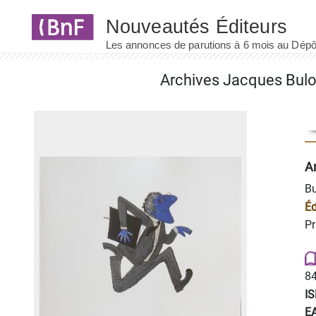
Panneau de gestion des cookies
Archives Jacques Bulo
A
Bu
Éd
Pr
84
I
E