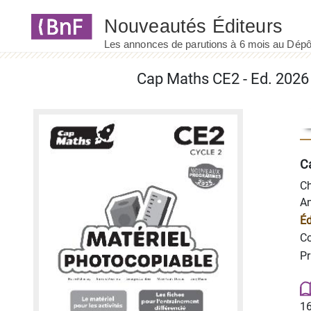
Panneau de gestion des cookies
Ca
Ch
An
Éd
Co
Pr
16