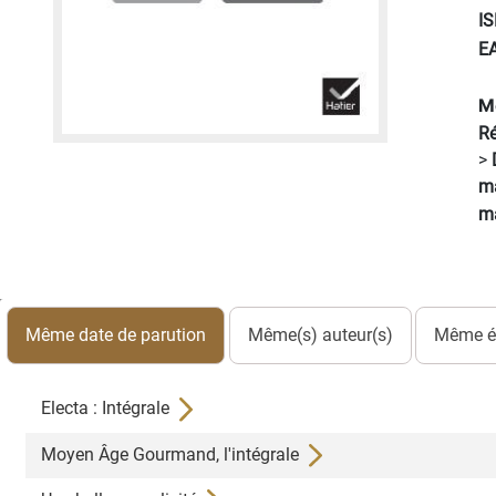
I
E
M
Ré
>
ma
ma
Même date de parution
Même(s) auteur(s)
Même éd
Electa : Intégrale
Moyen Âge Gourmand, l'intégrale