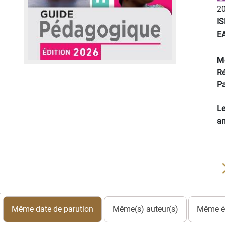
20
I
E
M
Ré
Pa
Le
an
Même date de parution
Même(s) auteur(s)
Même éd