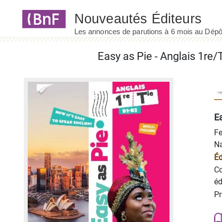
Panneau de gestion des cookies
Ea
F
Na
Éd
Co
éd
Pr