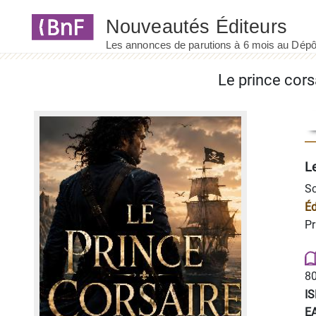
Panneau de gestion des cookies
Le prince cors
Le
Sc
Éd
Pr
80
I
E