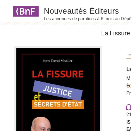
Panneau de gestion des cookies
La Fissure
La
Ma
Éd
Pr
21
I
E