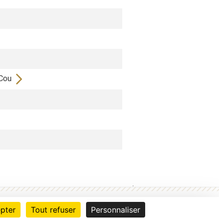
 Cou
e
© BnF
2026
|
V 26.1.1
pter
Tout refuser
Personnaliser