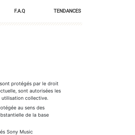
F.A.Q
TENDANCES
sont protégés par le droit
ctuelle, sont autorisées les
tilisation collective.
rotégée au sens des
ubstantielle de la base
tés Sony Music