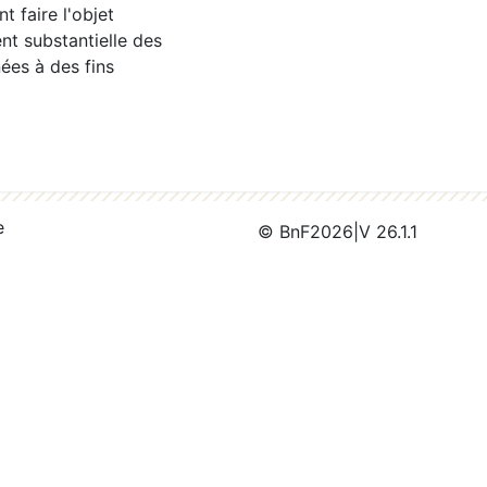
 faire l'objet
nt substantielle des
ées à des fins
e
© BnF
2026
|
V 26.1.1