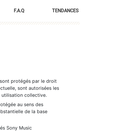
F.A.Q
TENDANCES
sont protégés par le droit
ctuelle, sont autorisées les
tilisation collective.
rotégée au sens des
ubstantielle de la base
tés Sony Music