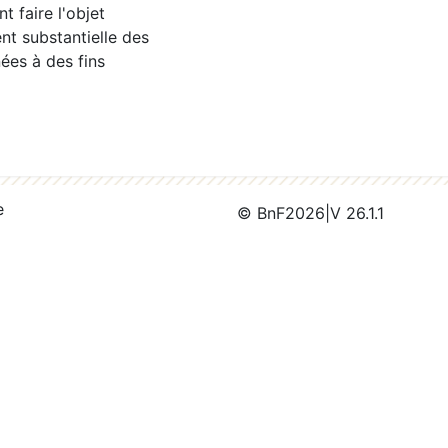
 faire l'objet
nt substantielle des
ées à des fins
e
© BnF
2026
|
V 26.1.1