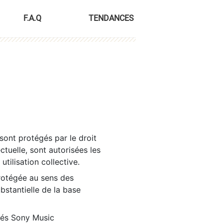
F.A.Q
TENDANCES
sont protégés par le droit
ctuelle, sont autorisées les
tilisation collective.
rotégée au sens des
ubstantielle de la base
tés Sony Music