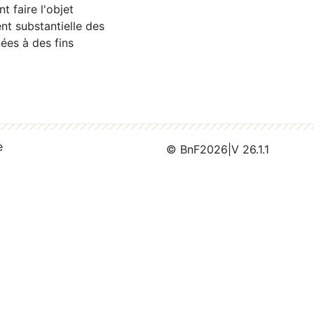
 faire l'objet
nt substantielle des
ées à des fins
e
© BnF
2026
|
V 26.1.1