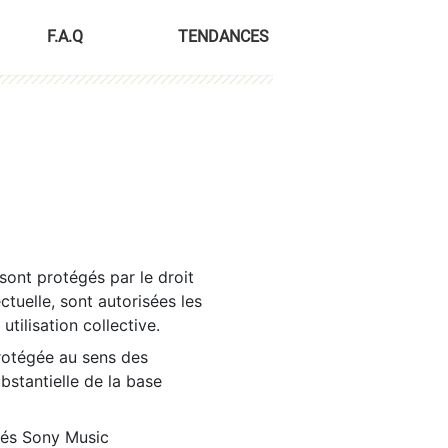
F.A.Q
TENDANCES
sont protégés par le droit
ctuelle, sont autorisées les
tilisation collective.
rotégée au sens des
ubstantielle de la base
tés Sony Music