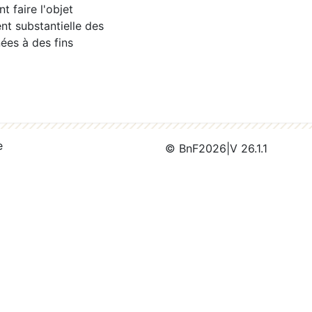
 faire l'objet
nt substantielle des
ées à des fins
e
© BnF
2026
|
V 26.1.1