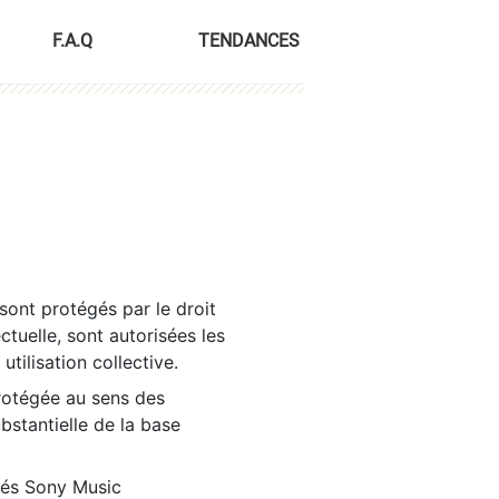
F.A.Q
TENDANCES
sont protégés par le droit
ctuelle, sont autorisées les
tilisation collective.
rotégée au sens des
ubstantielle de la base
tés Sony Music