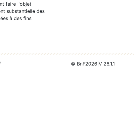
 faire l'objet
nt substantielle des
ées à des fins
e
© BnF
2026
|
V 26.1.1