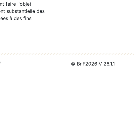
 faire l'objet
nt substantielle des
ées à des fins
e
© BnF
2026
|
V 26.1.1