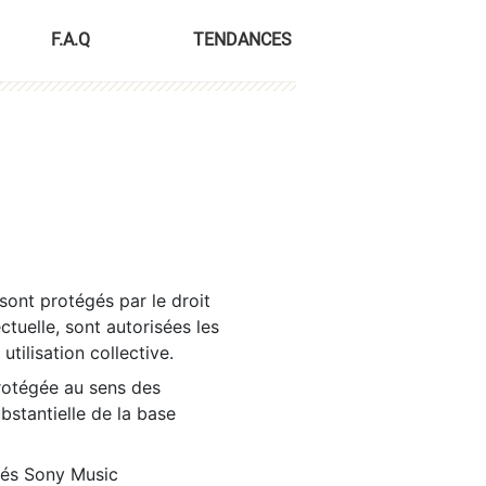
F.A.Q
TENDANCES
sont protégés par le droit
ctuelle, sont autorisées les
tilisation collective.
rotégée au sens des
ubstantielle de la base
tés Sony Music